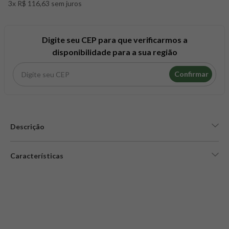
3x R$ 116,63 sem juros
8
º
snack proteico mundo verde
9
º
psyllium
10
º
creatina mundo verde
Digite seu CEP para que verificarmos a
disponibilidade para a sua região
Confirmar
Descrição
Características