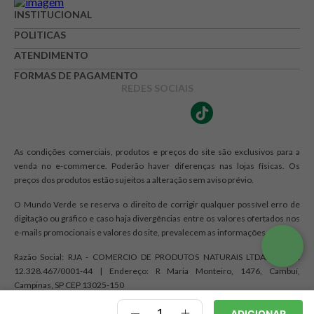
INSTITUCIONAL
★
★
★
☆
☆
POLITICAS
Seu nome
ATENDIMENTO
FORMAS DE PAGAMENTO
REDES SOCIAIS
Endereço de e-mail
As condições comerciais, produtos e preços do site são exclusivos para a
Escrever avaliação
venda no e-commerce. Poderão haver diferenças nas lojas físicas. Os
preços dos produtos estão sujeitos a alteração sem aviso prévio.
O Mundo Verde se reserva o direito de corrigir qualquer possível erro de
digitação ou gráfico e caso haja divergências entre os valores ofertados nos
e-mails promocionais e valores do site, prevalecem as informações do site.
Razão Social: RJA - COMERCIO DE PRODUTOS NATURAIS LTDA. | CNPJ:
ENVIAR AVALIAÇÃO
12.328.467/0001-44 | Endereço: R Maria Monteiro, 1476, Cambuí,
Campinas, SP CEP 13025-150
ADICIONAR