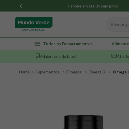
Parcele em até 3x sem juros
Busque por
TERMOS MAIS BUSCADOS
Todos os Departamentos
Alimento
1
º
whey
Maior rede do brasil
Até 3x
2
º
creatina
3
º
magnésio
Suplementos
Ômegas
Ômega 3
Ômega C
4
º
colageno
5
º
omega 3
6
º
pacco
7
º
snack proteico mundo verde
8
º
maca peruana
9
º
psyllium