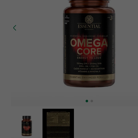
10
º
creatina mundo verde