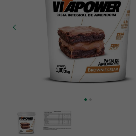
10
º
creatina mundo verde