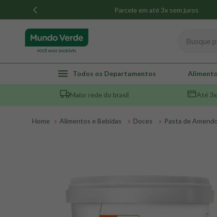
Parcele em até 3x sem juros
Busque por
TERMOS MAIS BUSCADOS
Todos os Departamentos
Alimento
1
º
whey
Maior rede do brasil
Até 3x
2
º
creatina
3
º
magnésio
Alimentos e Bebidas
Doces
Pasta de Amend
4
º
colageno
5
º
omega 3
6
º
pacco
7
º
snack proteico mundo verde
8
º
maca peruana
9
º
psyllium