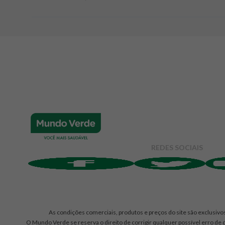
Adicionar avaliação
Avaliação
Avalie o produto de 1 até 5 estrelas
★
★
★
☆
☆
Seu nome
REDES SOCIAIS
Endereço de e-mail
Escrever avaliação
As condições comerciais, produtos e preços do site são exclusivos
O Mundo Verde se reserva o direito de corrigir qualquer possível erro de d