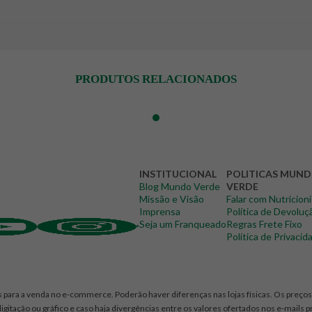
PRODUTOS RELACIONADOS
INSTITUCIONAL
POLITICAS MUN
Blog Mundo Verde
VERDE
Missão e Visão
Falar com Nutricion
Imprensa
Política de Devoluç
Seja um Franqueado
Regras Frete Fixo
Política de Privacid
 para a venda no e-commerce. Poderão haver diferenças nas lojas físicas. Os preços 
igitação ou gráfico e caso haja divergências entre os valores ofertados nos e-mails 