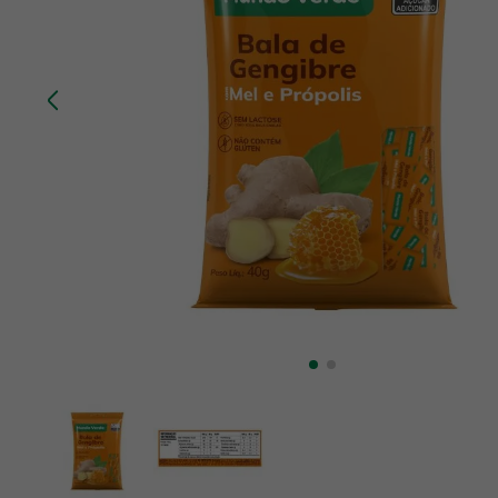
10
º
chá