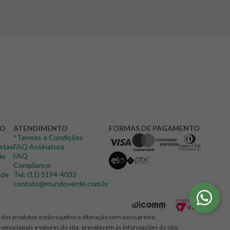
DO
ATENDIMENTO
FORMAS DE PAGAMENTO
*Termos e Condições
istas
FAQ Assinatura
ão
FAQ
Compliance
ade
Tel: (11) 5194-4033
contato@mundoverde.com.br
dos produtos estão sujeitos a alteração sem aviso prévio.
promocionais e valores do site, prevalecem as informações do site.