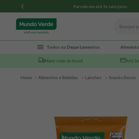
Parcele em até 3x sem juros
Busque por
TERMOS MAIS BUSCADOS
Todos os Departamentos
Alimento
1
º
whey
Maior rede do brasil
Até 3x
2
º
creatina
3
º
magnésio
Alimentos e Bebidas
Lanches
Snacks Doces
4
º
colageno
5
º
pacco
6
º
omega 3
7
º
maca peruana
8
º
snack proteico mundo verde
9
º
psyllium