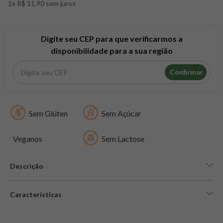
1x R$ 11,90 sem juros
8
º
snack proteico mundo verde
9
º
psyllium
10
º
creatina mundo verde
Digite seu CEP para que verificarmos a
disponibilidade para a sua região
Confirmar
Sem Glúten
Sem Açúcar
Veganos
Sem Lactose
Descrição
Características