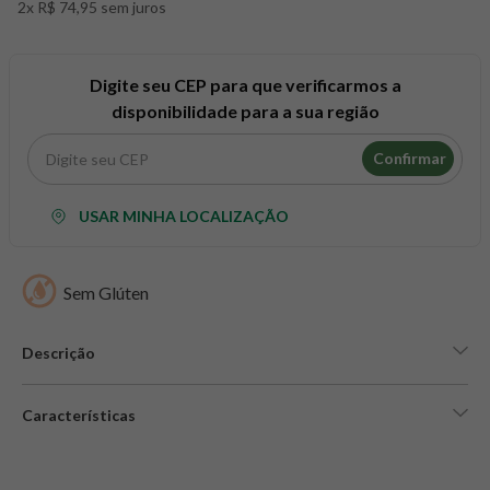
2x R$ 74,95 sem juros
8
º
snack proteico mundo verde
9
º
psyllium
10
º
creatina mundo verde
Digite seu CEP para que verificarmos a
disponibilidade para a sua região
Confirmar
USAR MINHA LOCALIZAÇÃO
Sem Glúten
Descrição
Características