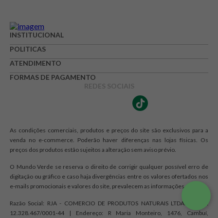
Avaliação
INSTITUCIONAL
Avalie o produto de 1 até 5 estrelas
POLITICAS
★
★
★
☆
☆
ATENDIMENTO
FORMAS DE PAGAMENTO
Seu nome
REDES SOCIAIS
Endereço de e-mail
As condições comerciais, produtos e preços do site são exclusivos para a
venda no e-commerce. Poderão haver diferenças nas lojas físicas. Os
preços dos produtos estão sujeitos a alteração sem aviso prévio.
Escrever avaliação
O Mundo Verde se reserva o direito de corrigir qualquer possível erro de
digitação ou gráfico e caso haja divergências entre os valores ofertados nos
e-mails promocionais e valores do site, prevalecem as informações do site.
Razão Social: RJA - COMERCIO DE PRODUTOS NATURAIS LTDA. | CNPJ:
12.328.467/0001-44 | Endereço: R Maria Monteiro, 1476, Cambuí,