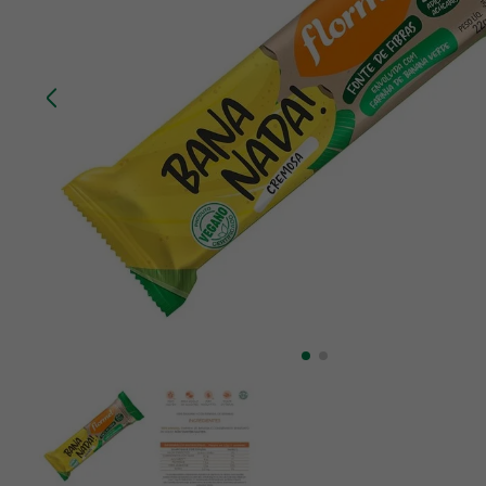
10
º
creatina mundo verde