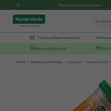
Parcele em até 3x sem juros
Busque por
TERMOS MAIS BUSCADOS
Todos os Departamentos
Alimento
1
º
whey
Maior rede do brasil
Até 3x
2
º
creatina
3
º
magnésio
Alimentos e Bebidas
Lanches
Snacks Doces
4
º
colageno
5
º
omega 3
6
º
pacco
7
º
snack proteico mundo verde
8
º
maca peruana
9
º
psyllium