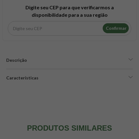
8
º
snack proteico mundo verde
Digite seu CEP para que verificarmos a
9
º
psyllium
disponibilidade para a sua região
10
º
chá
Confirmar
Descrição
Características
PRODUTOS SIMILARES