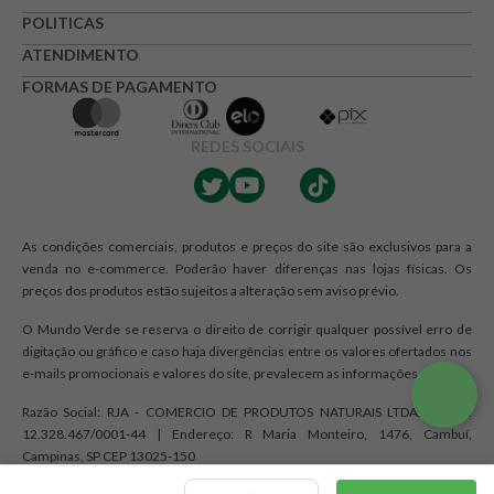
★
★
★
☆
☆
POLITICAS
Seu nome
ATENDIMENTO
FORMAS DE PAGAMENTO
Endereço de e-mail
REDES SOCIAIS
Escrever avaliação
As condições comerciais, produtos e preços do site são exclusivos para a
venda no e-commerce. Poderão haver diferenças nas lojas físicas. Os
preços dos produtos estão sujeitos a alteração sem aviso prévio.
O Mundo Verde se reserva o direito de corrigir qualquer possível erro de
digitação ou gráfico e caso haja divergências entre os valores ofertados nos
e-mails promocionais e valores do site, prevalecem as informações do site.
ENVIAR AVALIAÇÃO
Razão Social: RJA - COMERCIO DE PRODUTOS NATURAIS LTDA. | CNPJ:
12.328.467/0001-44 | Endereço: R Maria Monteiro, 1476, Cambuí,
Campinas, SP CEP 13025-150