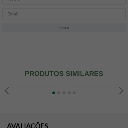
8
º
snack proteico mundo verde
9
º
psyllium
10
º
creatina mundo verde
Enviar
PRODUTOS SIMILARES
AVALIAÇÕES