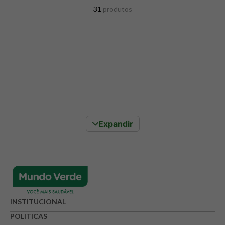
8
º
maca peruana
31
produtos
9
º
psyllium
10
º
creatina mundo verde
Expandir
INSTITUCIONAL
POLITICAS