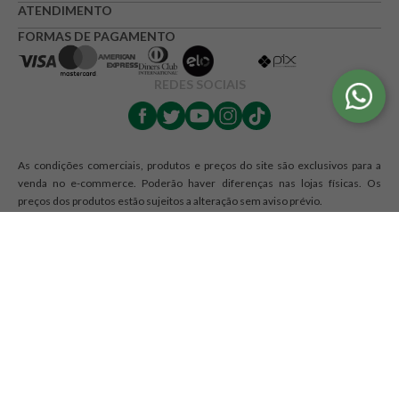
ATENDIMENTO
FORMAS DE PAGAMENTO
REDES SOCIAIS
As condições comerciais, produtos e preços do site são exclusivos para a
venda no e-commerce. Poderão haver diferenças nas lojas físicas. Os
preços dos produtos estão sujeitos a alteração sem aviso prévio.
O Mundo Verde se reserva o direito de corrigir qualquer possível erro de
digitação ou gráfico e caso haja divergências entre os valores ofertados nos
e-mails promocionais e valores do site, prevalecem as informações do site.
Razão Social: RJA - COMERCIO DE PRODUTOS NATURAIS LTDA. | CNPJ:
12.328.467/0001-44 | Endereço: R Maria Monteiro, 1476, Cambuí,
Campinas, SP CEP 13025-150