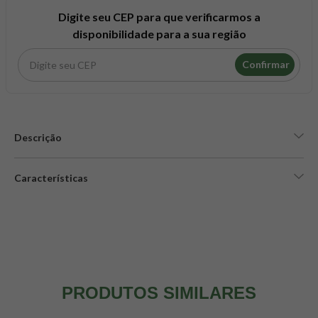
8
º
snack proteico mundo verde
Digite seu CEP para que verificarmos a
9
º
psyllium
disponibilidade para a sua região
10
º
chá
Confirmar
Descrição
Características
PRODUTOS SIMILARES