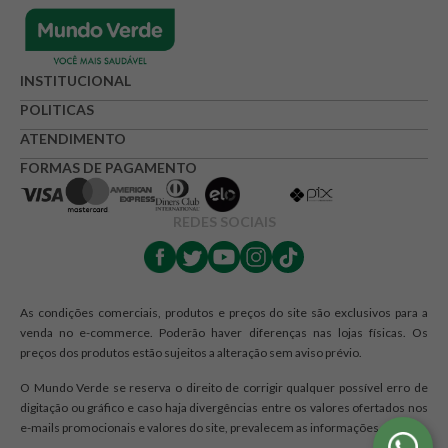
Avalie o produto de 1 até 5 estrelas
INSTITUCIONAL
★
★
★
☆
☆
POLITICAS
Seu nome
ATENDIMENTO
FORMAS DE PAGAMENTO
Endereço de e-mail
REDES SOCIAIS
Escrever avaliação
As condições comerciais, produtos e preços do site são exclusivos para a
venda no e-commerce. Poderão haver diferenças nas lojas físicas. Os
preços dos produtos estão sujeitos a alteração sem aviso prévio.
O Mundo Verde se reserva o direito de corrigir qualquer possível erro de
digitação ou gráfico e caso haja divergências entre os valores ofertados nos
e-mails promocionais e valores do site, prevalecem as informações do site.
ENVIAR AVALIAÇÃO