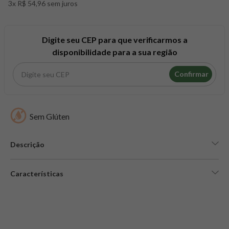
3x R$ 54,96 sem juros
8
º
snack proteico mundo verde
9
º
psyllium
10
º
chá
Digite seu CEP para que verificarmos a
disponibilidade para a sua região
Confirmar
Sem Glúten
Descrição
Características