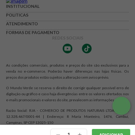
INSTITUCIONAL
POLITICAS
ATENDIMENTO
FORMAS DE PAGAMENTO
REDES SOCIAIS
As condições comerciais, produtos e preços do site são exclusivos para a
venda no e-commerce. Poderão haver diferenças nas lojas físicas. Os
preços dos produtos estão sujeitos a alteração sem aviso prévio.
O Mundo Verde se reserva o direito de corrigir qualquer possível erro de
digitação ou gráfico e caso haja divergências entre os valores ofertados nos
e-mails promocionais e valores do site, prevalecem as informações do site.
Razão Social: RJA - COMERCIO DE PRODUTOS NATURAIS LTDA. | CNPJ:
12.328.467/0001-44 | Endereço: R Maria Monteiro, 1476, Cambuí,
Campinas, SP CEP 13025-150
ADICIONAR