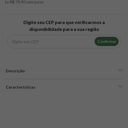
1x R$ 79,90 sem juros
8
º
snack proteico mundo verde
9
º
psyllium
10
º
chá
Digite seu CEP para que verificarmos a
disponibilidade para a sua região
Confirmar
Descrição
Características