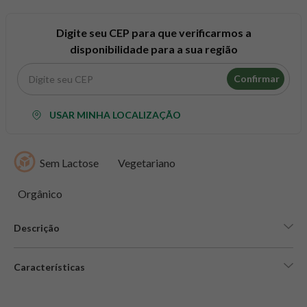
8
º
snack proteico mundo verde
9
º
psyllium
Digite seu CEP para que verificarmos a
disponibilidade para a sua região
10
º
chá
Confirmar
USAR MINHA LOCALIZAÇÃO
Sem Lactose
Vegetariano
Orgânico
Descrição
Características