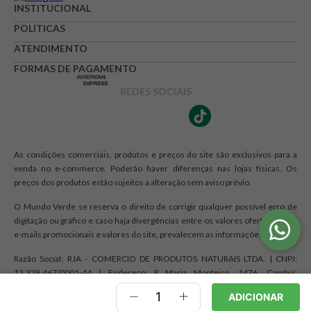
INSTITUCIONAL
POLITICAS
ATENDIMENTO
FORMAS DE PAGAMENTO
REDES SOCIAIS
As condições comerciais, produtos e preços do site são exclusivos para a
venda no e-commerce. Poderão haver diferenças nas lojas físicas. Os
preços dos produtos estão sujeitos a alteração sem aviso prévio.
O Mundo Verde se reserva o direito de corrigir qualquer possível erro de
digitação ou gráfico e caso haja divergências entre os valores ofertados nos
e-mails promocionais e valores do site, prevalecem as informações do site.
Razão Social: RJA - COMERCIO DE PRODUTOS NATURAIS LTDA. | CNPJ:
12.328.467/0001-44 | Endereço: R Maria Monteiro, 1476, Cambuí,
Campinas, SP CEP 13025-150
ADICIONAR