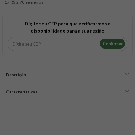
1x R$ 2,70 sem juros
8
º
snack proteico mundo verde
9
º
psyllium
10
º
creatina mundo verde
Digite seu CEP para que verificarmos a
disponibilidade para a sua região
Confirmar
Descrição
Características