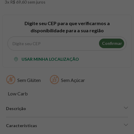
3x R$ 69,60 sem juros
8
º
snack proteico mundo verde
9
º
psyllium
10
º
creatina mundo verde
Digite seu CEP para que verificarmos a
disponibilidade para a sua região
Confirmar
USAR MINHA LOCALIZAÇÃO
Sem Glúten
Sem Açúcar
Low Carb
Descrição
Características