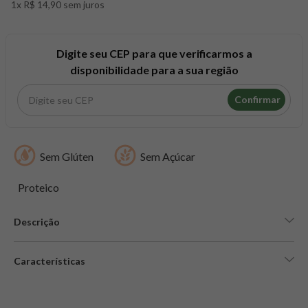
1x R$ 14,90 sem juros
8
º
maca peruana
9
º
psyllium
10
º
creatina mundo verde
Digite seu CEP para que verificarmos a
disponibilidade para a sua região
Confirmar
Sem Glúten
Sem Açúcar
Proteico
Descrição
Características