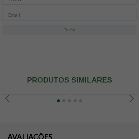
8
º
snack proteico mundo verde
9
º
psyllium
10
º
chá
Enviar
PRODUTOS SIMILARES
AVALIAÇÕES