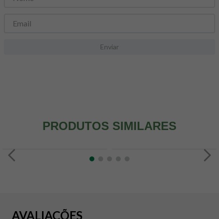
8
º
maca peruana
9
º
psyllium
10
º
creatina mundo verde
Enviar
PRODUTOS SIMILARES
AVALIAÇÕES