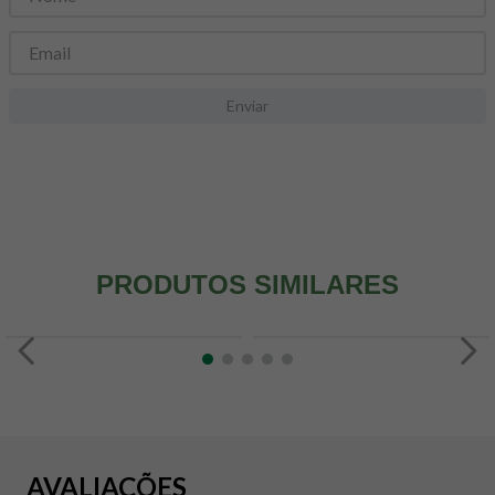
8
º
snack proteico mundo verde
9
º
psyllium
10
º
creatina mundo verde
Enviar
PRODUTOS SIMILARES
AVALIAÇÕES