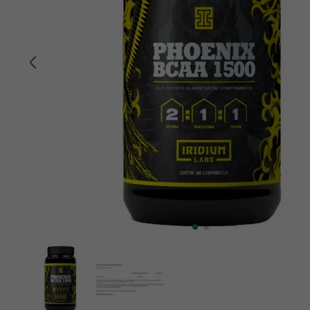
10
º
creatina mundo verde