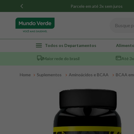
Parcele em até 3x sem juros
Busque por
TERMOS MAIS BUSCADOS
Todos os Departamentos
Alimento
1
º
whey
Maior rede do brasil
Até 3x
2
º
creatina
3
º
magnésio
Suplementos
Aminoácidos e BCAA
BCAA em 
4
º
colageno
5
º
omega 3
6
º
pacco
7
º
snack proteico mundo verde
8
º
maca peruana
9
º
psyllium