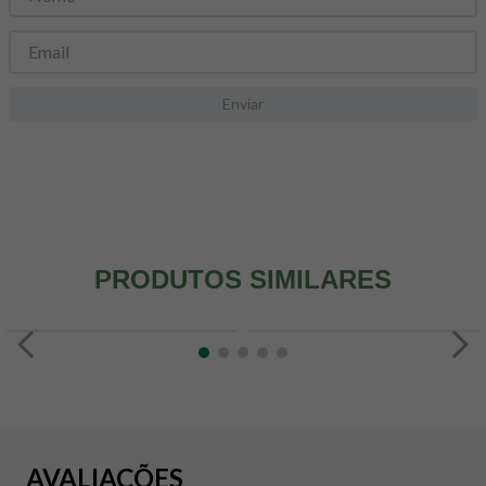
8
º
snack proteico mundo verde
9
º
psyllium
10
º
chá
Enviar
PRODUTOS SIMILARES
AVALIAÇÕES