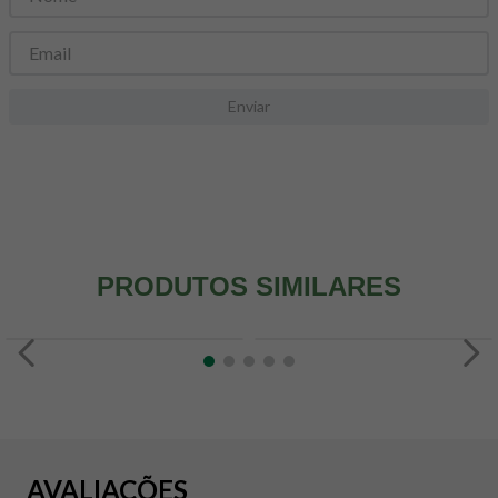
8
º
maca peruana
9
º
psyllium
10
º
creatina mundo verde
Enviar
PRODUTOS SIMILARES
AVALIAÇÕES