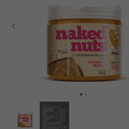
10
º
creatina mundo verde