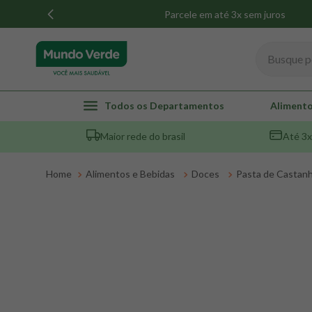
Parcele em até 3x sem juros
Busque por
TERMOS MAIS BUSCADOS
Todos os Departamentos
Alimento
1
º
whey
Maior rede do brasil
Até 3x
2
º
creatina
3
º
magnésio
Alimentos e Bebidas
Doces
Pasta de Castan
4
º
omega 3
5
º
pacco
6
º
colageno
7
º
maca peruana
8
º
snack proteico mundo verde
9
º
psyllium