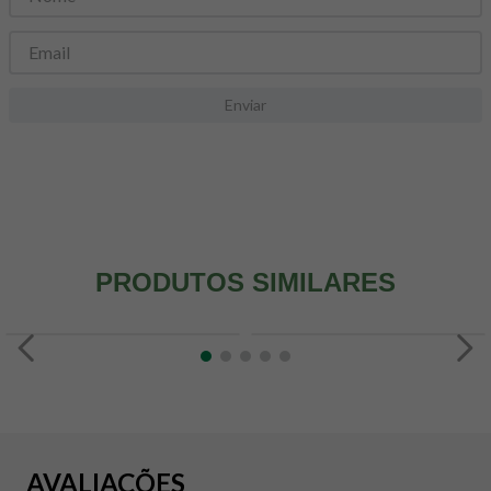
8
º
snack proteico mundo verde
9
º
psyllium
10
º
creatina mundo verde
Enviar
PRODUTOS SIMILARES
AVALIAÇÕES