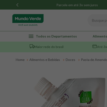
Parcele em até 3x sem juros
Busque por
TERMOS MAIS BUSCADOS
Todos os Departamentos
Alimento
1
º
whey
Maior rede do brasil
Até 3x
2
º
creatina
3
º
magnésio
Alimentos e Bebidas
Doces
Pasta de Amend
4
º
omega 3
5
º
pacco
6
º
colageno
7
º
maca peruana
8
º
snack proteico mundo verde
9
º
psyllium