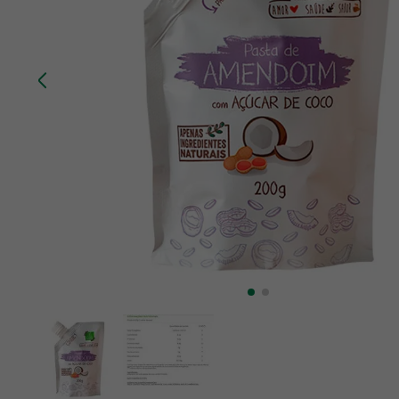
10
º
creatina mundo verde