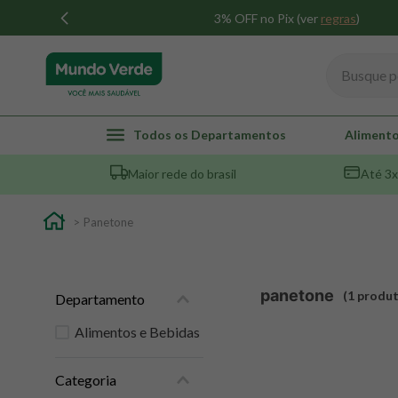
3% OFF no Pix (ver
regras
)
Busque por
TERMOS MAIS BUSCADOS
Todos os Departamentos
Alimento
1
º
whey
Maior rede do brasil
Até 3x
2
º
creatina
3
º
magnésio
Panetone
4
º
omega 3
5
º
pacco
panetone
1
produ
Departamento
6
º
colageno
7
º
maca peruana
Alimentos e Bebidas
8
º
snack proteico mundo verde
Categoria
9
º
psyllium