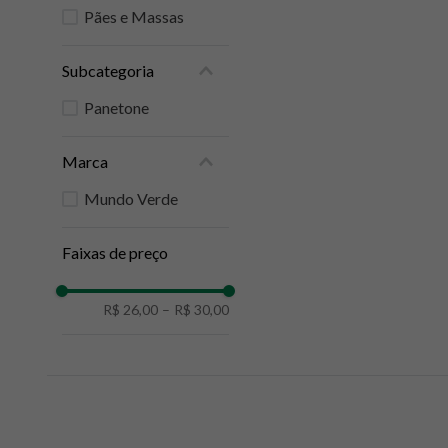
Pães e Massas
10
º
creatina mundo verde
Subcategoria
Panetone
Marca
Mundo Verde
Faixas de preço
R$ 26,00
–
R$ 30,00