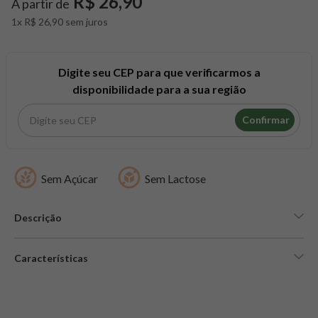
R$ 26,90
A partir de
8
º
snack proteico mundo verde
1x R$ 26,90 sem juros
9
º
psyllium
10
º
creatina mundo verde
Digite seu CEP para que verificarmos a
disponibilidade para a sua região
Confirmar
Sem Açúcar
Sem Lactose
Descrição
Características