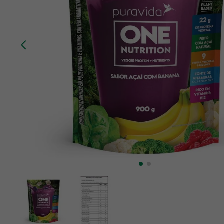
10
º
chá