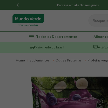
Parcele em até 3x sem juros
Busque por
TERMOS MAIS BUSCADOS
Todos os Departamentos
Alimento
1
º
whey
Maior rede do brasil
Até 3x
2
º
creatina
3
º
magnésio
Suplementos
Outras Proteínas
Proteína vege
4
º
colageno
5
º
pacco
6
º
omega 3
7
º
maca peruana
8
º
snack proteico mundo verde
9
º
psyllium