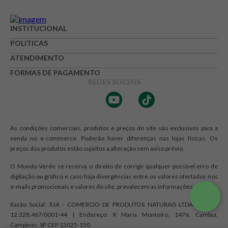
Avalie o produto de 1 até 5 estrelas
INSTITUCIONAL
★
★
★
☆
☆
POLITICAS
Seu nome
ATENDIMENTO
FORMAS DE PAGAMENTO
REDES SOCIAIS
Endereço de e-mail
As condições comerciais, produtos e preços do site são exclusivos para a
Escrever avaliação
venda no e-commerce. Poderão haver diferenças nas lojas físicas. Os
preços dos produtos estão sujeitos a alteração sem aviso prévio.
O Mundo Verde se reserva o direito de corrigir qualquer possível erro de
digitação ou gráfico e caso haja divergências entre os valores ofertados nos
e-mails promocionais e valores do site, prevalecem as informações do site.
Razão Social: RJA - COMERCIO DE PRODUTOS NATURAIS LTDA. | CNPJ:
ENVIAR AVALIAÇÃO
12.328.467/0001-44 | Endereço: R Maria Monteiro, 1476, Cambuí,
Campinas, SP CEP 13025-150