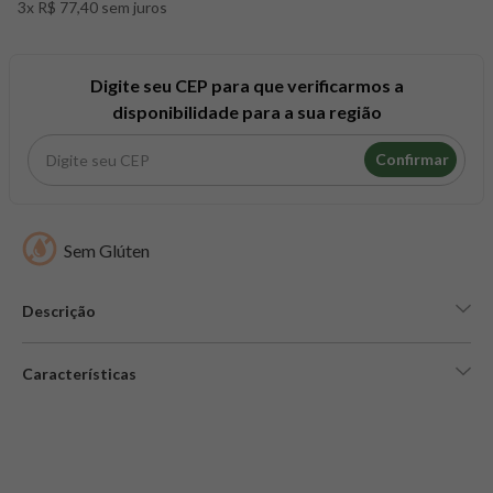
3x R$ 77,40 sem juros
8
º
snack proteico mundo verde
9
º
psyllium
10
º
chá
Digite seu CEP para que verificarmos a
disponibilidade para a sua região
Confirmar
Sem Glúten
Descrição
Características