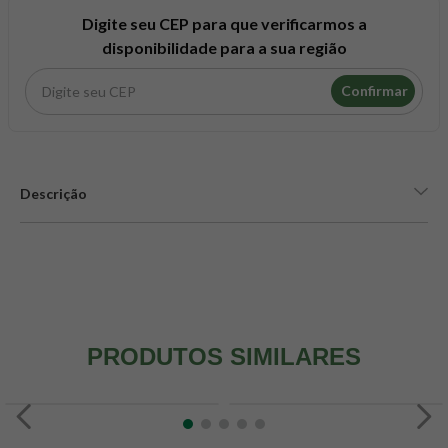
8
º
snack proteico mundo verde
Digite seu CEP para que verificarmos a
9
º
psyllium
disponibilidade para a sua região
10
º
chá
Confirmar
Descrição
PRODUTOS SIMILARES