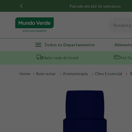
Parcele em até 3x sem juros
Busque por
TERMOS MAIS BUSCADOS
Todos os Departamentos
Alimento
1
º
whey
Maior rede do brasil
Até 3x
2
º
creatina
3
º
magnésio
Bem-estar
Aromaterapia
Óleo Essencial
4
º
colageno
5
º
omega 3
6
º
pacco
7
º
snack proteico mundo verde
8
º
maca peruana
9
º
psyllium