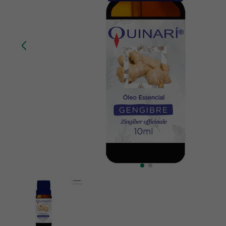
10
º
creatina mundo verde