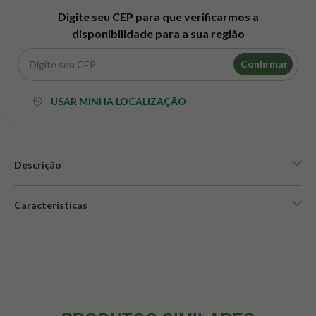
8
º
maca peruana
Digite seu CEP para que verificarmos a
9
º
psyllium
disponibilidade para a sua região
10
º
creatina mundo verde
Confirmar
USAR MINHA LOCALIZAÇÃO
Descrição
Características