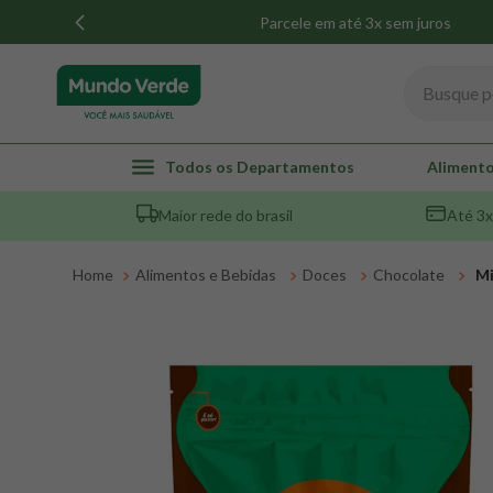
Parcele em até 3x sem juros
Busque por
TERMOS MAIS BUSCADOS
Todos os Departamentos
Alimento
1
º
whey
Maior rede do brasil
Até 3x
2
º
creatina
3
º
magnésio
Alimentos e Bebidas
Doces
Chocolate
Mi
4
º
omega 3
5
º
pacco
6
º
colageno
7
º
maca peruana
8
º
snack proteico mundo verde
9
º
psyllium