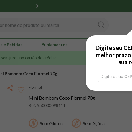
 nome do produto ou marca
s e Bebidas
Suplementos
Bem-estar
Hi
Digite seu CE
melhor prazo 
 sem juros no cartão de crédito
3% de desconto no 
sua 
ni Bombom Coco Flormel 70g
Flormel
Mini Bombom Coco Flormel 70g
Ref:
950000098111
Sem Glúten
Sem Açúcar