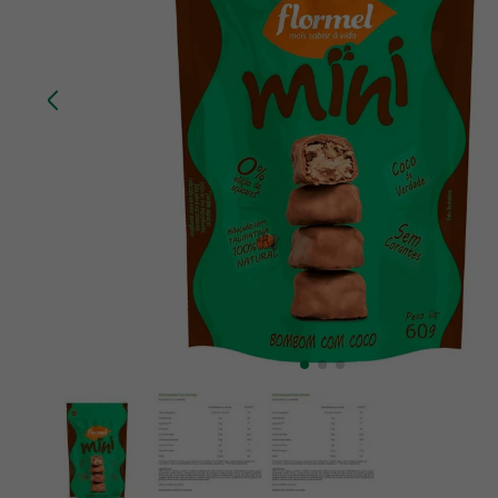
10
º
creatina mundo verde