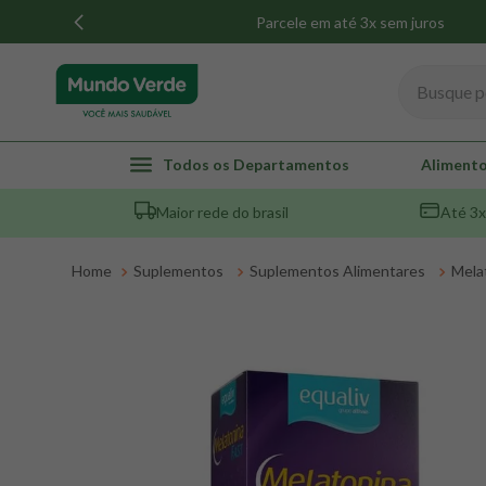
Parcele em até 3x sem juros
Busque por
TERMOS MAIS BUSCADOS
Todos os Departamentos
Alimento
1
º
whey
Maior rede do brasil
Até 3x
2
º
creatina
3
º
magnésio
Suplementos
Suplementos Alimentares
Mela
4
º
colageno
5
º
pacco
6
º
omega 3
7
º
maca peruana
8
º
snack proteico mundo verde
9
º
psyllium