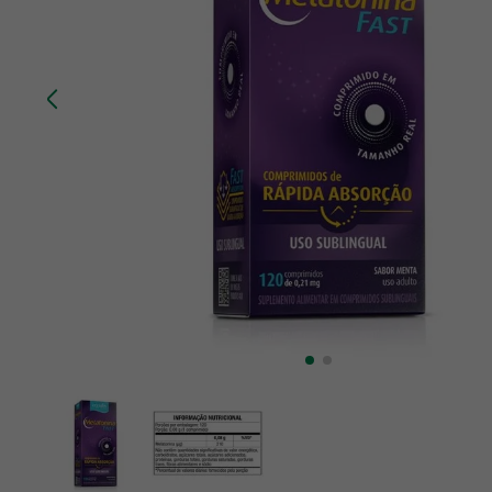
10
º
chá