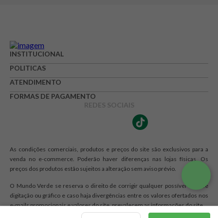
INSTITUCIONAL
POLITICAS
ATENDIMENTO
FORMAS DE PAGAMENTO
REDES SOCIAIS
As condições comerciais, produtos e preços do site são exclusivos para a
venda no e-commerce. Poderão haver diferenças nas lojas físicas. Os
preços dos produtos estão sujeitos a alteração sem aviso prévio.
O Mundo Verde se reserva o direito de corrigir qualquer possível erro de
digitação ou gráfico e caso haja divergências entre os valores ofertados nos
e-mails promocionais e valores do site, prevalecem as informações do site.