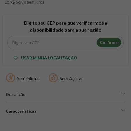
1x R$ 56,90 sem juros
8
º
snack proteico mundo verde
9
º
psyllium
10
º
creatina mundo verde
Digite seu CEP para que verificarmos a
disponibilidade para a sua região
Confirmar
USAR MINHA LOCALIZAÇÃO
Sem Glúten
Sem Açúcar
Descrição
Características