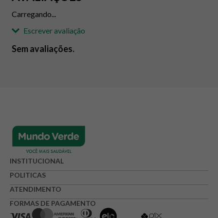
Carregando...
Escrever avaliação
Sem avaliações.
Adicionar avaliação
Avaliação
Avalie o produto de 1 até 5 estrelas
★
★
★
☆
☆
Seu nome
INSTITUCIONAL
POLITICAS
ATENDIMENTO
Endereço de e-mail
FORMAS DE PAGAMENTO