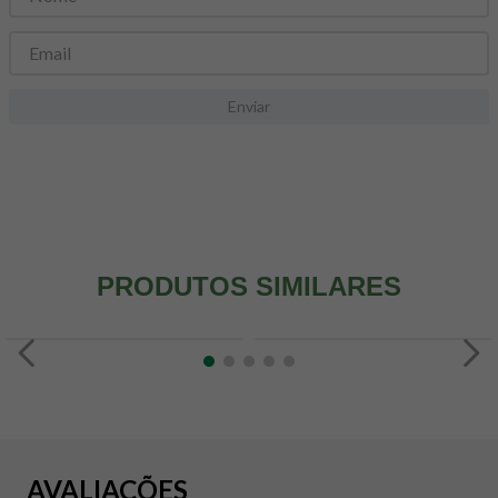
8
º
maca peruana
9
º
psyllium
10
º
creatina mundo verde
Enviar
PRODUTOS SIMILARES
AVALIAÇÕES