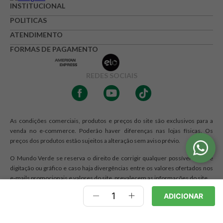
INSTITUCIONAL
POLITICAS
ATENDIMENTO
FORMAS DE PAGAMENTO
REDES SOCIAIS
As condições comerciais, produtos e preços do site são exclusivos para a
venda no e-commerce. Poderão haver diferenças nas lojas físicas. Os
preços dos produtos estão sujeitos a alteração sem aviso prévio.
O Mundo Verde se reserva o direito de corrigir qualquer possível erro de
digitação ou gráfico e caso haja divergências entre os valores ofertados nos
e-mails promocionais e valores do site, prevalecem as informações do site.
Razão Social: RJA - COMERCIO DE PRODUTOS NATURAIS LTDA. | CNPJ:
ADICIONAR
12.328.467/0001-44 | Endereço: R Maria Monteiro, 1476, Cambuí,
Campinas, SP CEP 13025-150