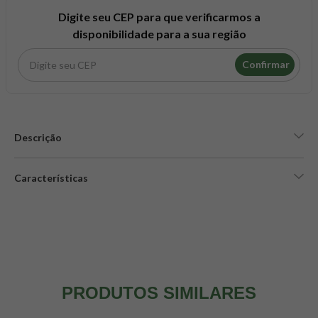
8
º
maca peruana
Digite seu CEP para que verificarmos a
9
º
psyllium
disponibilidade para a sua região
10
º
creatina mundo verde
Confirmar
Descrição
Características
PRODUTOS SIMILARES