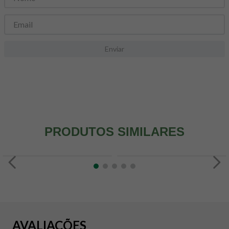
8
º
snack proteico mundo verde
9
º
psyllium
10
º
chá
Enviar
PRODUTOS SIMILARES
AVALIAÇÕES