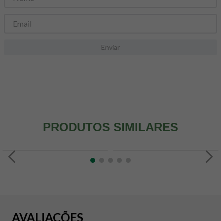
8
º
snack proteico mundo verde
9
º
psyllium
10
º
creatina mundo verde
Enviar
PRODUTOS SIMILARES
AVALIAÇÕES