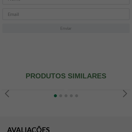
8
º
snack proteico mundo verde
9
º
psyllium
10
º
creatina mundo verde
Enviar
PRODUTOS SIMILARES
AVALIAÇÕES