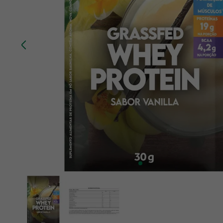
10
º
creatina mundo verde