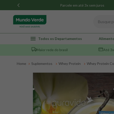
Parcele em até 3x sem juros
Busque por
TERMOS MAIS BUSCADOS
Todos os Departamentos
Alimento
1
º
whey
Maior rede do brasil
Até 3x
2
º
creatina
3
º
magnésio
Suplementos
Whey Protein
Whey Protein C
4
º
omega 3
5
º
pacco
6
º
colageno
7
º
maca peruana
8
º
snack proteico mundo verde
9
º
psyllium