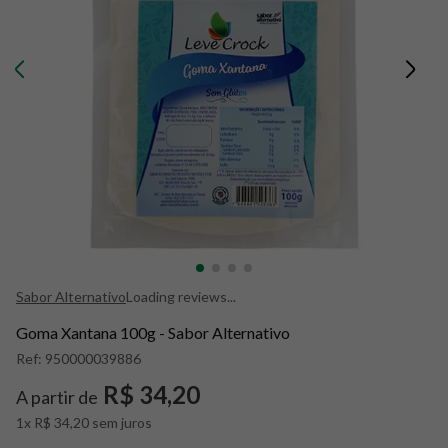
8
º
snack proteico mundo verde
9
º
psyllium
10
º
creatina mundo verde
Sabor Alternativo
Loading reviews...
Goma Xantana 100g - Sabor Alternativo
Ref:
950000039886
R$ 34,20
A partir de
1x R$ 34,20 sem juros