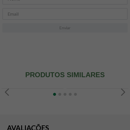
8
º
snack proteico mundo verde
9
º
psyllium
10
º
creatina mundo verde
Enviar
PRODUTOS SIMILARES
AVALIAÇÕES