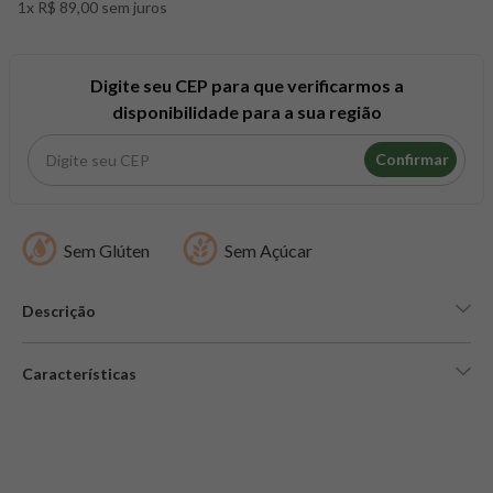
1x R$ 89,00 sem juros
8
º
snack proteico mundo verde
9
º
psyllium
10
º
chá
Digite seu CEP para que verificarmos a
disponibilidade para a sua região
Confirmar
Sem Glúten
Sem Açúcar
Descrição
Características