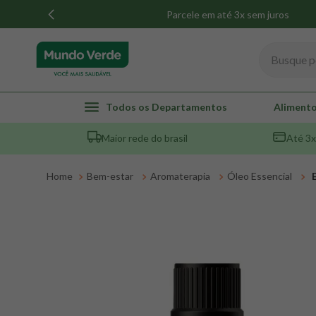
Parcele em até 3x sem juros
Busque por
TERMOS MAIS BUSCADOS
Todos os Departamentos
Alimento
1
º
whey
Maior rede do brasil
Até 3x
2
º
creatina
3
º
magnésio
Bem-estar
Aromaterapia
Óleo Essencial
4
º
colageno
5
º
omega 3
6
º
pacco
7
º
snack proteico mundo verde
8
º
maca peruana
9
º
psyllium