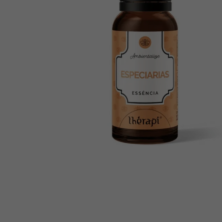
10
º
creatina mundo verde