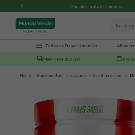
Parcele em até 3x sem juros
Busque por
TERMOS MAIS BUSCADOS
Todos os Departamentos
Alimento
1
º
whey
Maior rede do brasil
Até 3x
2
º
creatina
3
º
magnésio
Suplementos
Creatina
Creatina em pó
De
4
º
omega 3
5
º
pacco
6
º
colageno
7
º
maca peruana
8
º
snack proteico mundo verde
9
º
psyllium