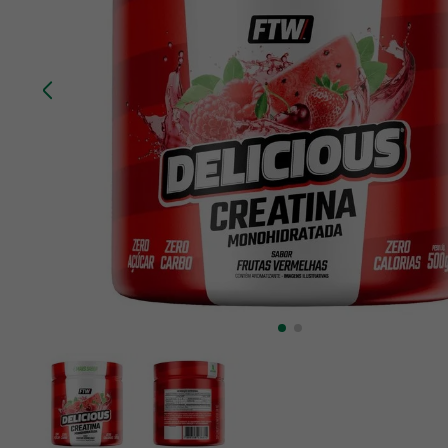
10
º
creatina mundo verde