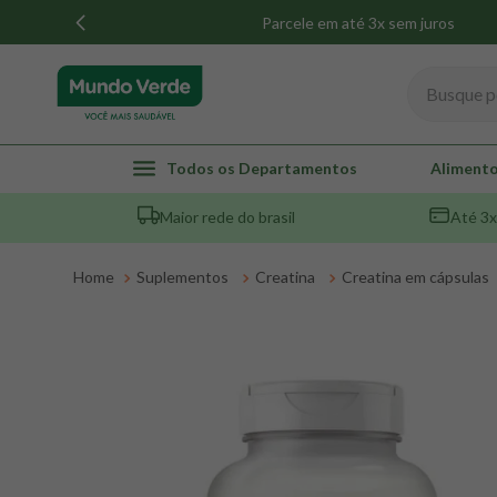
Parcele em até 3x sem juros
Busque por
TERMOS MAIS BUSCADOS
Todos os Departamentos
Alimento
1
º
whey
Maior rede do brasil
Até 3x
2
º
creatina
3
º
magnésio
Suplementos
Creatina
Creatina em cápsulas
4
º
omega 3
5
º
pacco
6
º
colageno
7
º
maca peruana
8
º
snack proteico mundo verde
9
º
psyllium