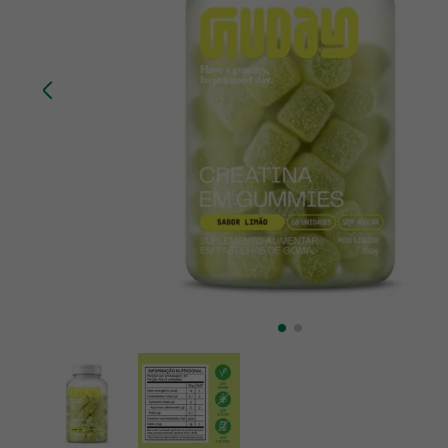
10
º
creatina mundo verde