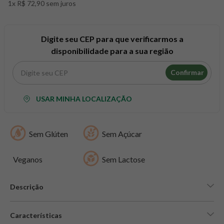
1x R$ 72,90 sem juros
8
º
snack proteico mundo verde
9
º
psyllium
10
º
creatina mundo verde
Digite seu CEP para que verificarmos a
disponibilidade para a sua região
Confirmar
USAR MINHA LOCALIZAÇÃO
Sem Glúten
Sem Açúcar
Veganos
Sem Lactose
Descrição
Características