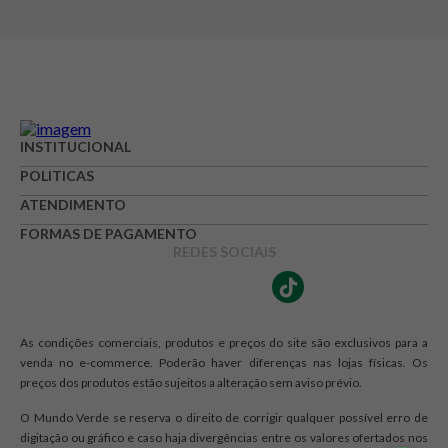
Adicionar avaliação
Avaliação
Avalie o produto de 1 até 5 estrelas
INSTITUCIONAL
★
★
★
☆
☆
POLITICAS
Seu nome
ATENDIMENTO
FORMAS DE PAGAMENTO
REDES SOCIAIS
Endereço de e-mail
As condições comerciais, produtos e preços do site são exclusivos para a
Escrever avaliação
venda no e-commerce. Poderão haver diferenças nas lojas físicas. Os
preços dos produtos estão sujeitos a alteração sem aviso prévio.
O Mundo Verde se reserva o direito de corrigir qualquer possível erro de
digitação ou gráfico e caso haja divergências entre os valores ofertados nos