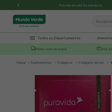
Parcele em até 3x sem juros
Busque por
TERMOS MAIS BUSCADOS
Todos os Departamentos
Alimento
1
º
whey
Maior rede do brasil
Até 3x
2
º
creatina
3
º
magnésio
Suplementos
Colágeno
Colágeno em pó
4
º
omega 3
5
º
pacco
6
º
colageno
7
º
maca peruana
8
º
snack proteico mundo verde
9
º
psyllium