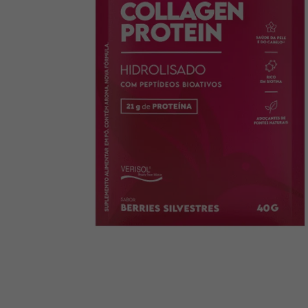
10
º
creatina mundo verde